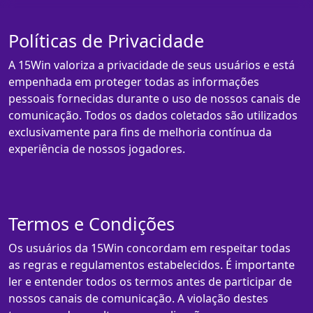
Políticas de Privacidade
A 15Win valoriza a privacidade de seus usuários e está
empenhada em proteger todas as informações
pessoais fornecidas durante o uso de nossos canais de
comunicação. Todos os dados coletados são utilizados
exclusivamente para fins de melhoria contínua da
experiência de nossos jogadores.
Termos e Condições
Os usuários da 15Win concordam em respeitar todas
as regras e regulamentos estabelecidos. É importante
ler e entender todos os termos antes de participar de
nossos canais de comunicação. A violação destes