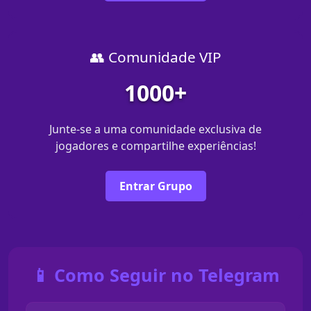
👥 Comunidade VIP
1000+
Junte-se a uma comunidade exclusiva de
jogadores e compartilhe experiências!
Entrar Grupo
📱 Como Seguir no Telegram