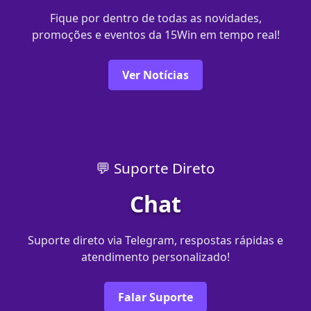
Fique por dentro de todas as novidades,
promoções e eventos da 15Win em tempo real!
Ver Notícias
💬 Suporte Direto
Chat
Suporte direto via Telegram, respostas rápidas e
atendimento personalizado!
Falar Suporte