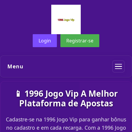
Login
Registrar-se
Menu
📱 1996 Jogo Vip A Melhor
Plataforma de Apostas
Cadastre-se na 1996 Jogo Vip para ganhar bônus
no cadastro e em cada recarga. Com a 1996 Jogo