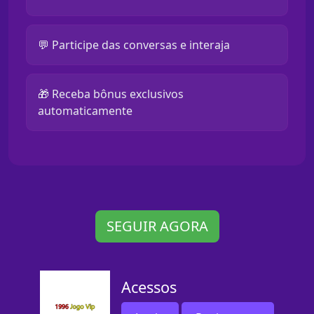
💬 Participe das conversas e interaja
🎁 Receba bônus exclusivos
automaticamente
SEGUIR AGORA
Acessos