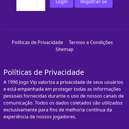
Login
Registrar-se
Políticas de Privacidade
Termos e Condições
Sitemap
Políticas de Privacidade
A 1996 Jogo Vip valoriza a privacidade de seus usuários
e está empenhada em proteger todas as informações
pessoais fornecidas durante o uso de nossos canais de
comunicação. Todos os dados coletados são utilizados
exclusivamente para fins de melhoria contínua da
experiência de nossos jogadores.