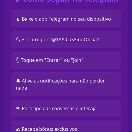
📱 Baixe o app Telegram no seu dispositivo
🔍 Procure por "@1AA CaSSinoOficial"
👆 Toque em "Entrar" ou "Join"
🔔 Ative as notificações para não perder
nada
💬 Participe das conversas e interaja
🎁 Receba bônus exclusivos