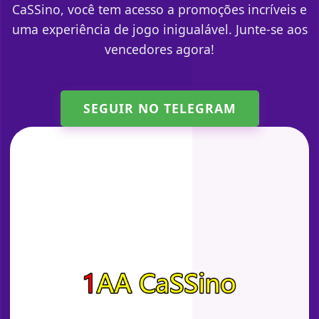
CaSSino, você tem acesso a promoções incríveis e
uma experiência de jogo inigualável. Junte-se aos
vencedores agora!
SEGUIR NO TELEGRAM