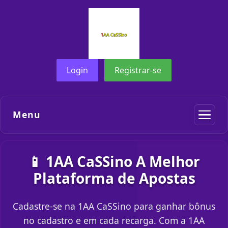
Login
Registrar-se
Menu
📱 1AA CaSSino A Melhor
Plataforma de Apostas
Cadastre-se na 1AA CaSSino para ganhar bônus
no cadastro e em cada recarga. Com a 1AA