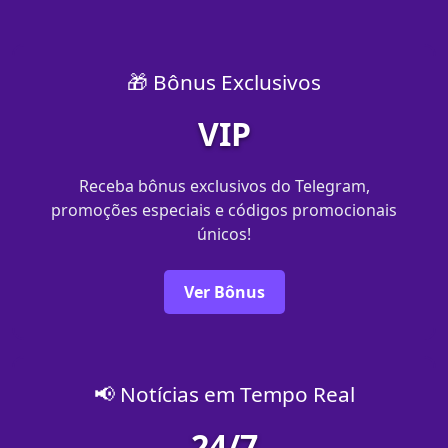
🎁 Bônus Exclusivos
VIP
Receba bônus exclusivos do Telegram,
promoções especiais e códigos promocionais
únicos!
Ver Bônus
📢 Notícias em Tempo Real
24/7