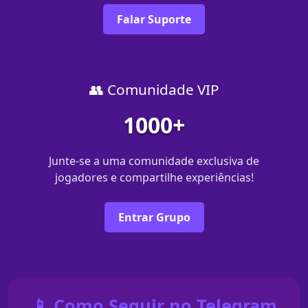
Falar Suporte
👥 Comunidade VIP
1000+
Junte-se a uma comunidade exclusiva de
jogadores e compartilhe experiências!
Entrar Grupo
📱 Como Seguir no Telegram