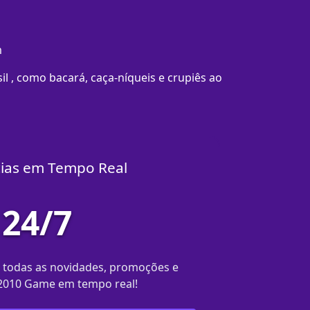
m
l , como bacará, caça-níqueis e crupiês ao
cias em Tempo Real
24/7
e todas as novidades, promoções e
2010 Game em tempo real!