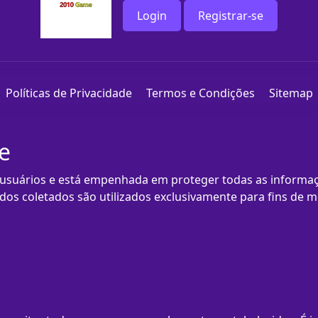
Login
Registrar-se
Políticas de Privacidade
Termos e Condições
Sitemap
de
s usuários e está empenhada em proteger todas as informaç
os coletados são utilizados exclusivamente para fins de m