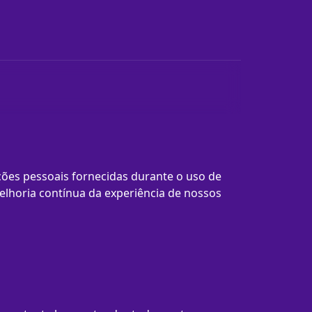
ões pessoais fornecidas durante o uso de
elhoria contínua da experiência de nossos