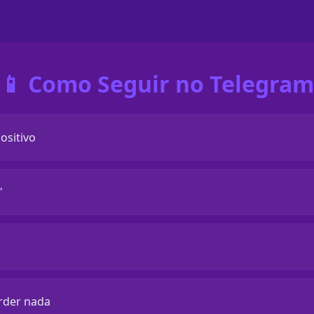
📱 Como Seguir no Telegram
ositivo
"
erder nada