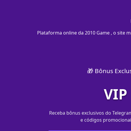
Plataforma online da 2010 Game , o site m
🎁 Bônus Exclu
VIP
Receba bônus exclusivos do Telegra
e códigos promocionai