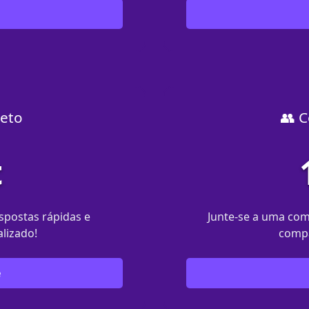
reto
👥 
t
espostas rápidas e
Junte-se a uma com
lizado!
compa
e