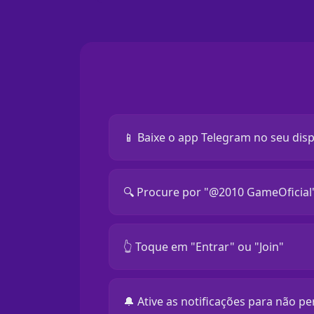
📱 Baixe o app Telegram no seu disp
🔍 Procure por "@2010 GameOficial
👆 Toque em "Entrar" ou "Join"
🔔 Ative as notificações para não p