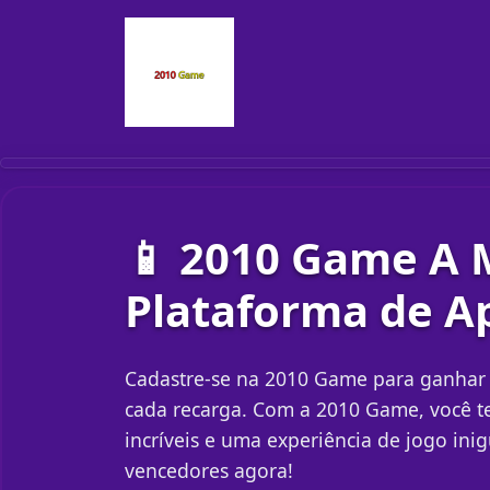
📱 2010 Game A 
Plataforma de A
Cadastre-se na 2010 Game para ganhar
cada recarga. Com a 2010 Game, você 
incríveis e uma experiência de jogo inig
vencedores agora!