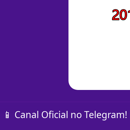
📱 Canal Oficial no Telegram!