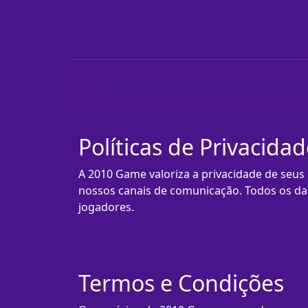
Políticas de Privacida
A 2010 Game valoriza a privacidade de seu
nossos canais de comunicação. Todos os dad
jogadores.
Termos e Condições