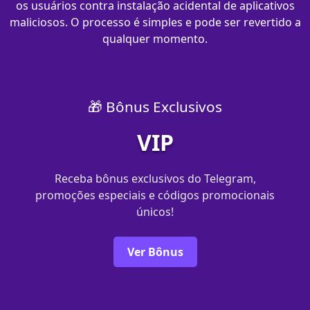
os usuários contra instalação acidental de aplicativos
maliciosos. O processo é simples e pode ser revertido a
qualquer momento.
🎁 Bônus Exclusivos
VIP
Receba bônus exclusivos do Telegram,
promoções especiais e códigos promocionais
únicos!
Ver Bônus