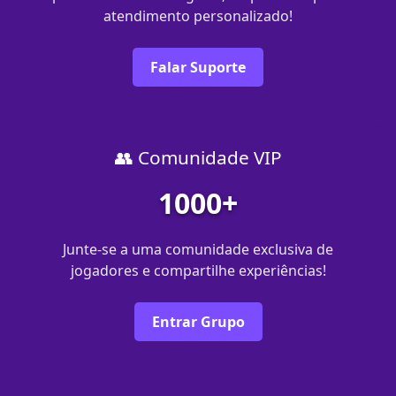
atendimento personalizado!
Falar Suporte
👥 Comunidade VIP
1000+
Junte-se a uma comunidade exclusiva de
jogadores e compartilhe experiências!
Entrar Grupo