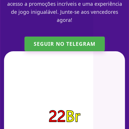
acesso a promoções incríveis e uma experiência
de jogo inigualável. Junte-se aos vencedores
agora!
SEGUIR NO TELEGRAM