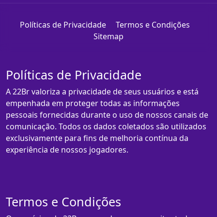
Políticas de Privacidade
Termos e Condições
Sitemap
Políticas de Privacidade
A 22Br valoriza a privacidade de seus usuários e está
empenhada em proteger todas as informações
pessoais fornecidas durante o uso de nossos canais de
comunicação. Todos os dados coletados são utilizados
exclusivamente para fins de melhoria contínua da
experiência de nossos jogadores.
Termos e Condições