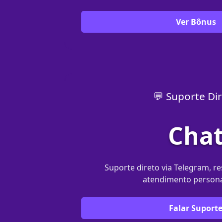
Ver Bônus
💬 Suporte Di
Cha
Suporte direto via Telegram, r
atendimento persona
Falar Suport