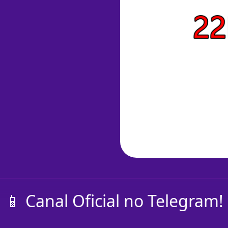
📱 Canal Oficial no Telegram!