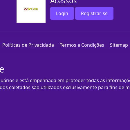
Acessos
Login
Registrar-se
Políticas de Privacidade
Termos e Condições
Sitemap
de
usuários e está empenhada em proteger todas as informaçõ
os coletados são utilizados exclusivamente para fins de m