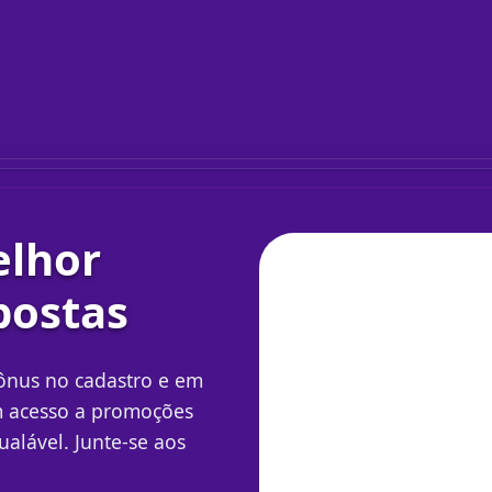
elhor
postas
ônus no cadastro e em
m acesso a promoções
ualável. Junte-se aos