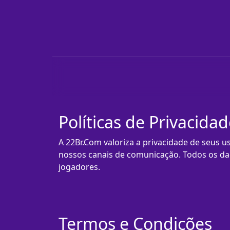
Políticas de Privacida
A 22Br.Com valoriza a privacidade de seus 
nossos canais de comunicação. Todos os dad
jogadores.
Termos e Condições