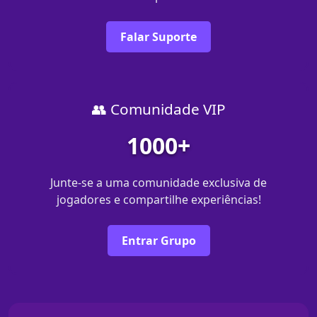
Falar Suporte
👥 Comunidade VIP
1000+
Junte-se a uma comunidade exclusiva de
jogadores e compartilhe experiências!
Entrar Grupo