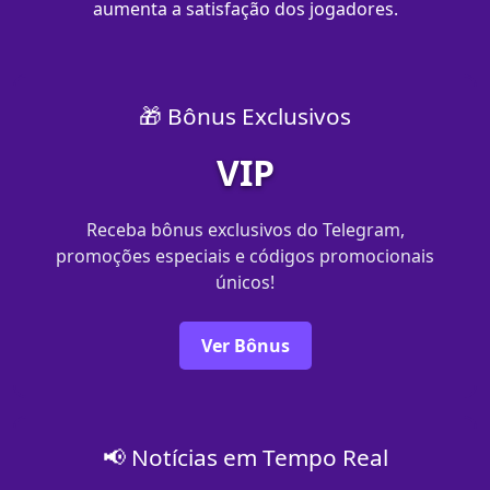
aumenta a satisfação dos jogadores.
🎁 Bônus Exclusivos
VIP
Receba bônus exclusivos do Telegram,
promoções especiais e códigos promocionais
únicos!
Ver Bônus
📢 Notícias em Tempo Real