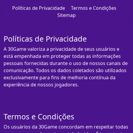
Políticas de Privacidade
Termos e Condições
Sitemap
Políticas de Privacidade
A 30Game valoriza a privacidade de seus usuários e
está empenhada em proteger todas as informações
pessoais fornecidas durante o uso de nossos canais de
comunicação. Todos os dados coletados são utilizados
exclusivamente para fins de melhoria contínua da
experiência de nossos jogadores.
Termos e Condições
Os usuários da 30Game concordam em respeitar todas