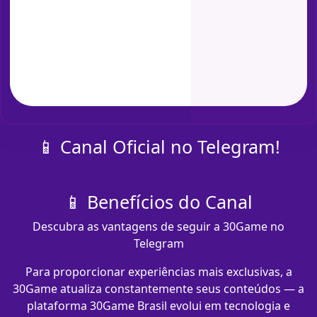
📱 Canal Oficial no Telegram!
📱 Benefícios do Canal
Descubra as vantagens de seguir a 30Game no
Telegram
Para proporcionar experiências mais exclusivas, a
30Game atualiza constantemente seus conteúdos — a
plataforma 30Game Brasil evolui em tecnologia e