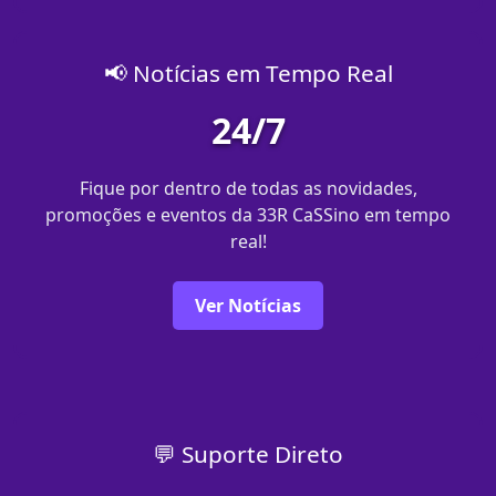
📢 Notícias em Tempo Real
24/7
Fique por dentro de todas as novidades,
promoções e eventos da 33R CaSSino em tempo
real!
Ver Notícias
💬 Suporte Direto