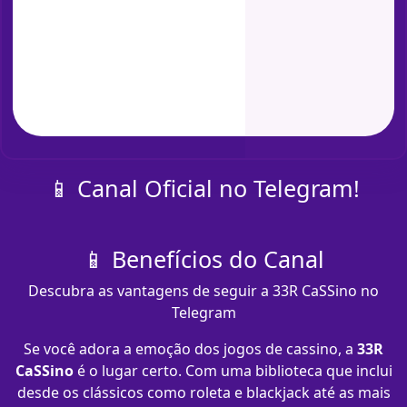
📱 Canal Oficial no Telegram!
📱 Benefícios do Canal
Descubra as vantagens de seguir a 33R CaSSino no
Telegram
Se você adora a emoção dos jogos de cassino, a
33R
CaSSino
é o lugar certo. Com uma biblioteca que inclui
desde os clássicos como roleta e blackjack até as mais