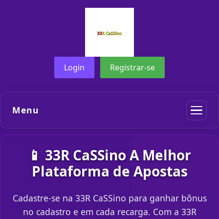
Login
Registrar-se
Menu
📱 33R CaSSino A Melhor
Plataforma de Apostas
Cadastre-se na 33R CaSSino para ganhar bônus
no cadastro e em cada recarga. Com a 33R