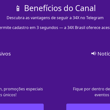
📱 Benefícios do Canal
Descubra as vantagens de seguir a 34X no Telegram
rmite cadastro em 3 segundos — a 34X Brasil oferece acess
sivos
📢 Notí
m, promoções especiais
Fique por dentro d
s únicos!
eventos