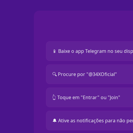
📱 Baixe o app Telegram no seu disp
🔍 Procure por "@34XOficial"
👆 Toque em "Entrar" ou "Join"
🔔 Ative as notificações para não p