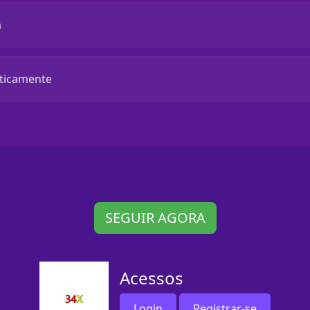
a
aticamente
SEGUIR AGORA
Acessos
Login
Registrar-se