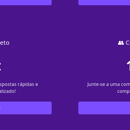
reto
👥 
t
espostas rápidas e
Junte-se a uma com
lizado!
compa
e