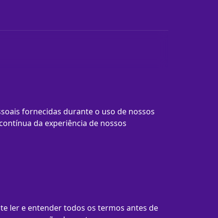
ssoais fornecidas durante o uso de nossos
 contínua da experiência de nossos
te ler e entender todos os termos antes de