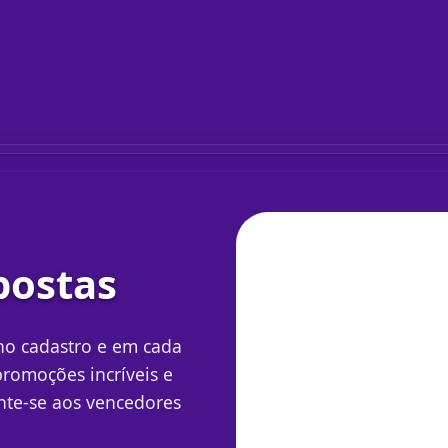
postas
no cadastro e em cada
promoções incríveis e
unte-se aos vencedores