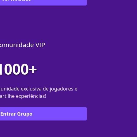
Comunidade VIP
1000+
unidade exclusiva de jogadores e
rtilhe experiências!
Entrar Grupo