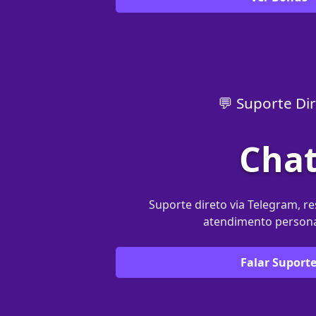
💬 Suporte Di
Cha
Suporte direto via Telegram, r
atendimento persona
Falar Suport