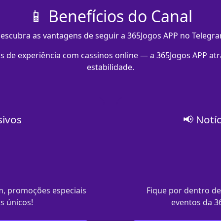
📱 Benefícios do Canal
escubra as vantagens de seguir a 365Jogos APP no Telegr
s de experiência com cassinos online — a 365Jogos APP at
estabilidade.
sivos
📢 Notí
m, promoções especiais
Fique por dentro d
s únicos!
eventos da 3