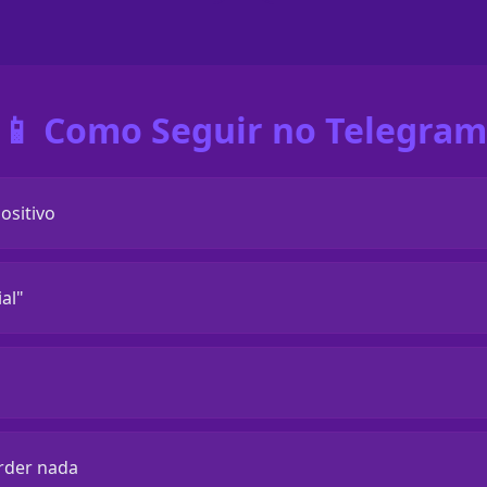
📱 Como Seguir no Telegram
ositivo
al"
erder nada