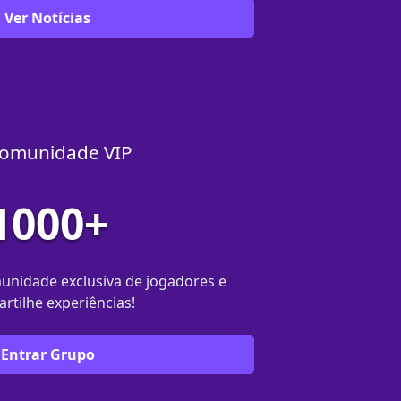
Ver Notícias
Comunidade VIP
1000+
unidade exclusiva de jogadores e
rtilhe experiências!
Entrar Grupo