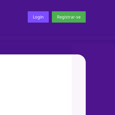
Login
Registrar-se