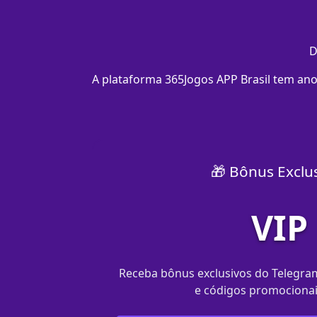
D
A plataforma 365Jogos APP Brasil tem ano
🎁 Bônus Exclu
VIP
Receba bônus exclusivos do Telegra
e códigos promocionai