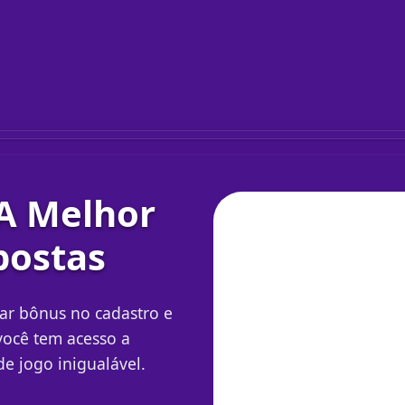
 A Melhor
postas
ar bônus no cadastro e
você tem acesso a
e jogo inigualável.