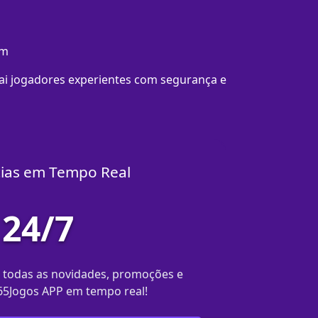
am
rai jogadores experientes com segurança e
cias em Tempo Real
24/7
e todas as novidades, promoções e
65Jogos APP em tempo real!