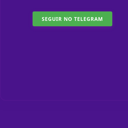
SEGUIR NO TELEGRAM