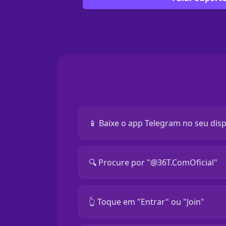
📱 Baixe o app Telegram no seu disp
🔍 Procure por "@36T.ComOficial"
👆 Toque em "Entrar" ou "Join"