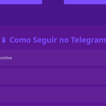
📱 Como Seguir no Telegram
ositivo