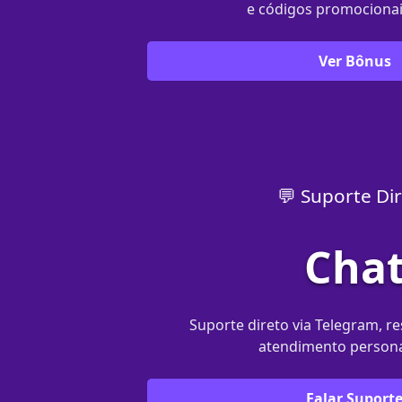
e códigos promocionai
Ver Bônus
💬 Suporte Di
Cha
Suporte direto via Telegram, r
atendimento persona
Falar Suport