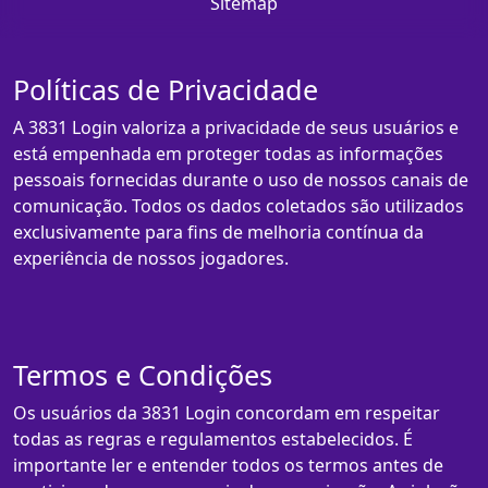
Sitemap
Políticas de Privacidade
A 3831 Login valoriza a privacidade de seus usuários e
está empenhada em proteger todas as informações
pessoais fornecidas durante o uso de nossos canais de
comunicação. Todos os dados coletados são utilizados
exclusivamente para fins de melhoria contínua da
experiência de nossos jogadores.
Termos e Condições
Os usuários da 3831 Login concordam em respeitar
todas as regras e regulamentos estabelecidos. É
importante ler e entender todos os termos antes de