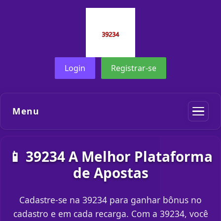
Login
Registrar-se
Menu
📱 39234 A Melhor Plataforma
de Apostas
Cadastre-se na 39234 para ganhar bônus no
cadastro e em cada recarga. Com a 39234, você