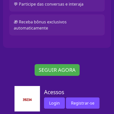
💬 Participe das conversas e interaja
🎁 Receba bônus exclusivos
automaticamente
SEGUIR AGORA
Acessos
Login
Registrar-se