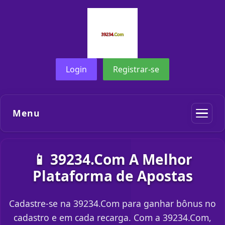
Login
Registrar-se
Menu
📱 39234.Com A Melhor
Plataforma de Apostas
Cadastre-se na 39234.Com para ganhar bônus no
cadastro e em cada recarga. Com a 39234.Com,