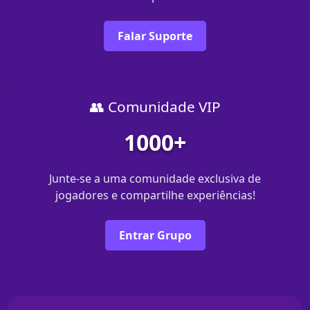
Falar Suporte
👥 Comunidade VIP
1000+
Junte-se a uma comunidade exclusiva de
jogadores e compartilhe experiências!
Entrar Grupo