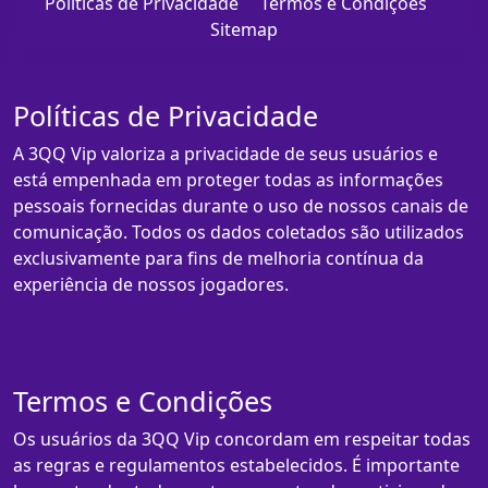
Políticas de Privacidade
Termos e Condições
Sitemap
Políticas de Privacidade
A 3QQ Vip valoriza a privacidade de seus usuários e
está empenhada em proteger todas as informações
pessoais fornecidas durante o uso de nossos canais de
comunicação. Todos os dados coletados são utilizados
exclusivamente para fins de melhoria contínua da
experiência de nossos jogadores.
Termos e Condições
Os usuários da 3QQ Vip concordam em respeitar todas
as regras e regulamentos estabelecidos. É importante