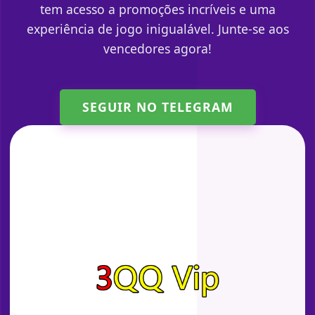
tem acesso a promoções incríveis e uma
experiência de jogo inigualável. Junte-se aos
vencedores agora!
SEGUIR NO TELEGRAM