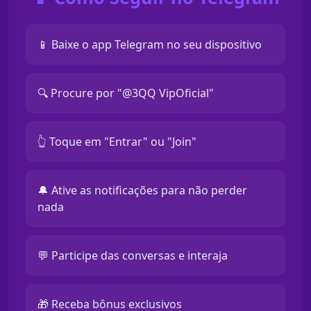
📱 Baixe o app Telegram no seu dispositivo
🔍 Procure por "@3QQ VipOficial"
👆 Toque em "Entrar" ou "Join"
🔔 Ative as notificações para não perder
nada
💬 Participe das conversas e interaja
🎁 Receba bônus exclusivos