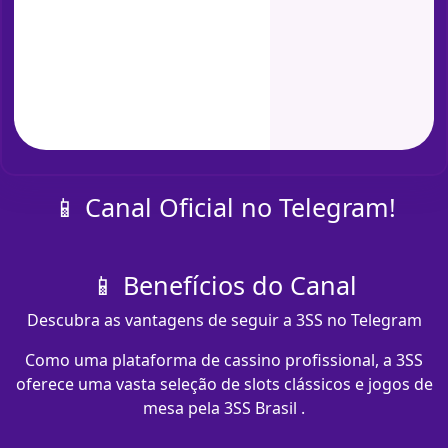
📱 Canal Oficial no Telegram!
📱 Benefícios do Canal
Descubra as vantagens de seguir a 3SS no Telegram
Como uma plataforma de cassino profissional, a 3SS
oferece uma vasta seleção de slots clássicos e jogos de
mesa pela 3SS Brasil .