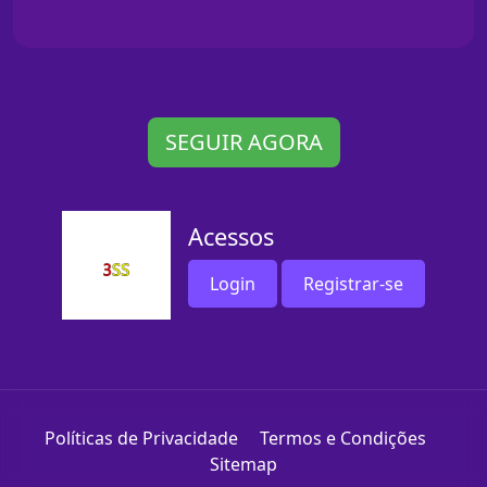
SEGUIR AGORA
Acessos
Login
Registrar-se
Políticas de Privacidade
Termos e Condições
Sitemap