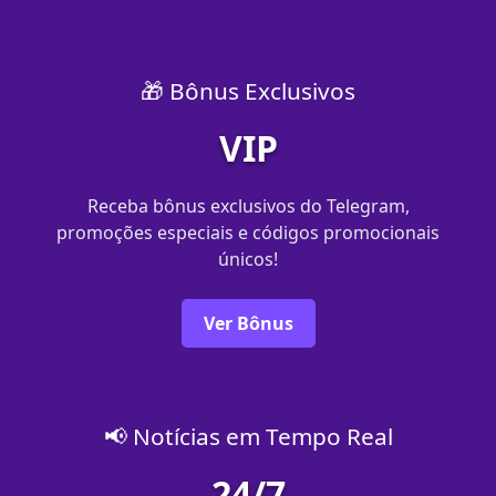
🎁 Bônus Exclusivos
VIP
Receba bônus exclusivos do Telegram,
promoções especiais e códigos promocionais
únicos!
Ver Bônus
📢 Notícias em Tempo Real
24/7