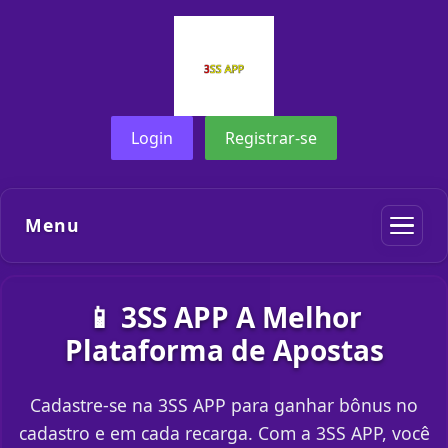
Login
Registrar-se
Menu
📱 3SS APP A Melhor
Plataforma de Apostas
Cadastre-se na 3SS APP para ganhar bônus no
cadastro e em cada recarga. Com a 3SS APP, você