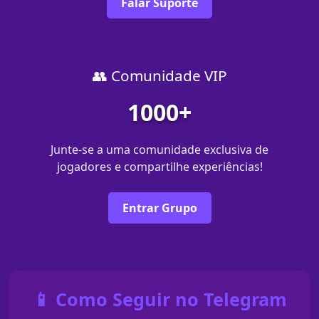
Falar Suporte
👥 Comunidade VIP
1000+
Junte-se a uma comunidade exclusiva de
jogadores e compartilhe experiências!
Entrar Grupo
📱 Como Seguir no Telegram