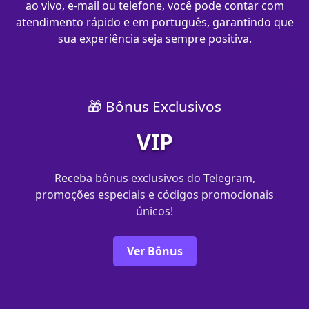
ao vivo, e-mail ou telefone, você pode contar com
atendimento rápido e em português, garantindo que
sua experiência seja sempre positiva.
🎁 Bônus Exclusivos
VIP
Receba bônus exclusivos do Telegram,
promoções especiais e códigos promocionais
únicos!
Ver Bônus