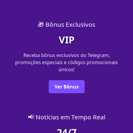
🎁 Bônus Exclusivos
VIP
Receba bônus exclusivos do Telegram,
promoções especiais e códigos promocionais
únicos!
Ver Bônus
📢 Notícias em Tempo Real
24/7