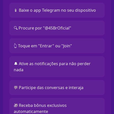
📱 Baixe o app Telegram no seu dispositivo
🔍 Procure por "@45BrOficial"
👆 Toque em "Entrar" ou "Join"
🔔 Ative as notificações para não perder
nada
💬 Participe das conversas e interaja
🎁 Receba bônus exclusivos
automaticamente