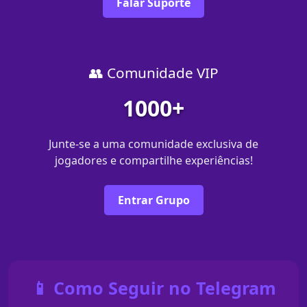
Falar Suporte
👥 Comunidade VIP
1000+
Junte-se a uma comunidade exclusiva de
jogadores e compartilhe experiências!
Entrar Grupo
📱 Como Seguir no Telegram