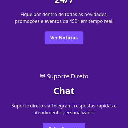
Fique por dentro de todas as novidades,
promoções e eventos da 45Br em tempo real!
Ver Notícias
💬 Suporte Direto
Chat
Suporte direto via Telegram, respostas rápidas e
atendimento personalizado!