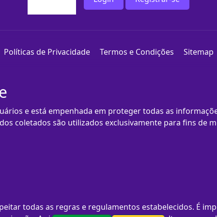
Políticas de Privacidade
Termos e Condições
Sitemap
de
usuários e está empenhada em proteger todas as informaçõe
os coletados são utilizados exclusivamente para fins de m
itar todas as regras e regulamentos estabelecidos. É imp