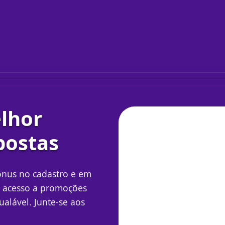
lhor
postas
ônus no cadastro e em
m acesso a promoções
ualável. Junte-se aos