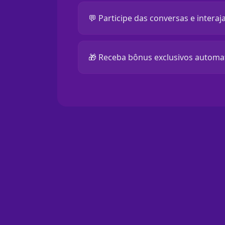
💬 Participe das conversas e interaj
🎁 Receba bônus exclusivos autom