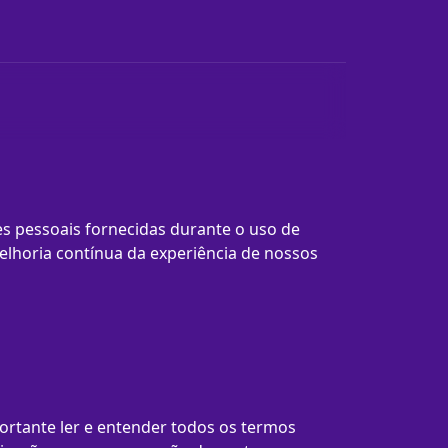
s pessoais fornecidas durante o uso de
elhoria contínua da experiência de nossos
ortante ler e entender todos os termos