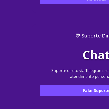
💬 Suporte Di
Cha
Suporte direto via Telegram, r
atendimento persona
Falar Suport