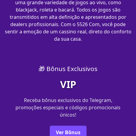
uma grande variedade de jogos ao vivo, como
blackjack, roleta e bacará. Todos os jogos são
transmitidos em alta definição e apresentados por
dealers profissionais. Com o 5526 Com, você pode
sentir a emoção de um cassino real, direto do conforto
da sua casa.
🎁 Bônus Exclusivos
VIP
Receba bônus exclusivos do Telegram,
promoções especiais e códigos promocionais
únicos!
Ver Bônus