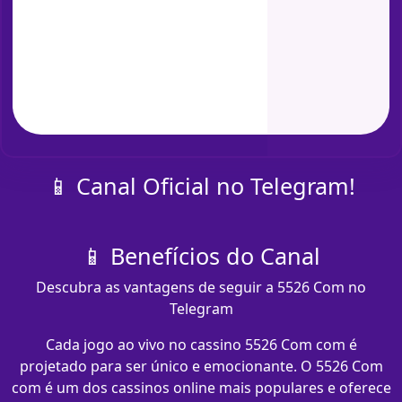
📱 Canal Oficial no Telegram!
📱 Benefícios do Canal
Descubra as vantagens de seguir a 5526 Com no
Telegram
Cada jogo ao vivo no cassino 5526 Com com​ é
projetado para ser único e emocionante. O 5526 Com
com​ é um dos cassinos online mais populares e oferece