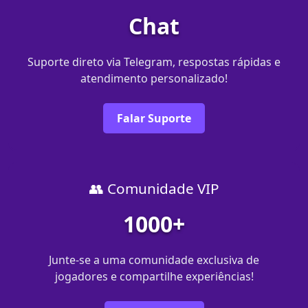
Chat
Suporte direto via Telegram, respostas rápidas e
atendimento personalizado!
Falar Suporte
👥 Comunidade VIP
1000+
Junte-se a uma comunidade exclusiva de
jogadores e compartilhe experiências!