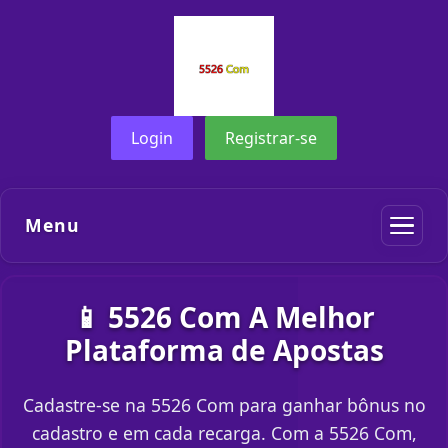
Login
Registrar-se
Menu
📱 5526 Com A Melhor
Plataforma de Apostas
Cadastre-se na 5526 Com para ganhar bônus no
cadastro e em cada recarga. Com a 5526 Com,