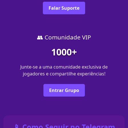
Falar Suporte
👥 Comunidade VIP
1000+
Junte-se a uma comunidade exclusiva de
jogadores e compartilhe experiências!
Entrar Grupo
📱 Como Seguir no Telegram