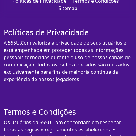
Políticas de Privacidade
Termos e Condições
Sitemap
Políticas de Privacidade
A 555U.Com valoriza a privacidade de seus usuários e
está empenhada em proteger todas as informações
pessoais fornecidas durante o uso de nossos canais de
comunicação. Todos os dados coletados são utilizados
exclusivamente para fins de melhoria contínua da
experiência de nossos jogadores.
Termos e Condições
Os usuários da 555U.Com concordam em respeitar
todas as regras e regulamentos estabelecidos. É