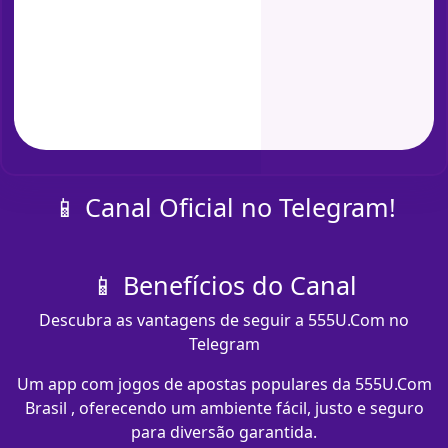
📱 Canal Oficial no Telegram!
📱 Benefícios do Canal
Descubra as vantagens de seguir a 555U.Com no
Telegram
Um app com jogos de apostas populares da 555U.Com
Brasil , oferecendo um ambiente fácil, justo e seguro
para diversão garantida.