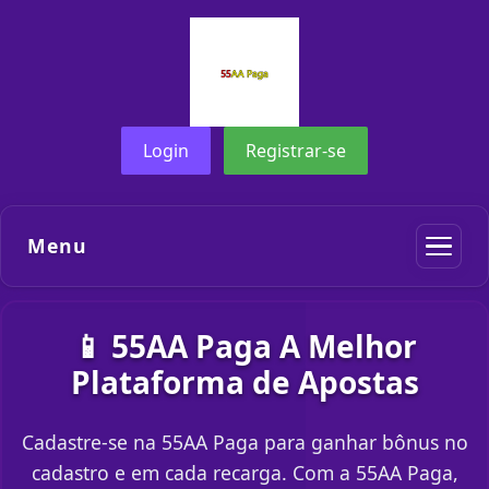
Login
Registrar-se
Menu
📱 55AA Paga A Melhor
Plataforma de Apostas
Cadastre-se na 55AA Paga para ganhar bônus no
cadastro e em cada recarga. Com a 55AA Paga,