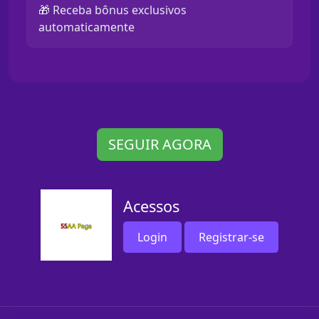
🎁 Receba bônus exclusivos
automaticamente
SEGUIR AGORA
Acessos
Login
Registrar-se