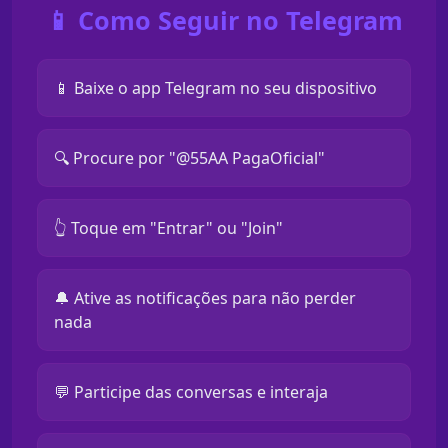
📱 Como Seguir no Telegram
📱 Baixe o app Telegram no seu dispositivo
🔍 Procure por "@55AA PagaOficial"
👆 Toque em "Entrar" ou "Join"
🔔 Ative as notificações para não perder
nada
💬 Participe das conversas e interaja