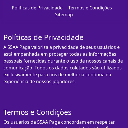
Políticas de Privacidade
Termos e Condições
Sitemap
Políticas de Privacidade
A 55AA Paga valoriza a privacidade de seus usuários e
está empenhada em proteger todas as informações
pessoais fornecidas durante o uso de nossos canais de
comunicação. Todos os dados coletados são utilizados
exclusivamente para fins de melhoria contínua da
experiência de nossos jogadores.
Termos e Condições
Os usuários da 55AA Paga concordam em respeitar