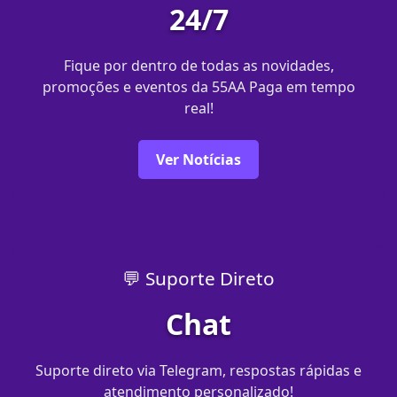
24/7
Fique por dentro de todas as novidades,
promoções e eventos da 55AA Paga em tempo
real!
Ver Notícias
💬 Suporte Direto
Chat
Suporte direto via Telegram, respostas rápidas e
atendimento personalizado!