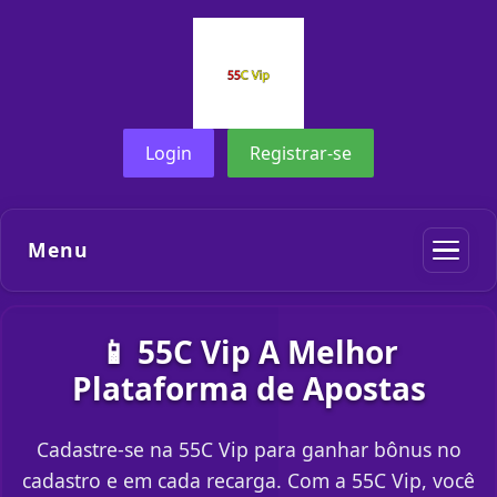
Login
Registrar-se
Menu
📱 55C Vip A Melhor
Plataforma de Apostas
Cadastre-se na 55C Vip para ganhar bônus no
cadastro e em cada recarga. Com a 55C Vip, você