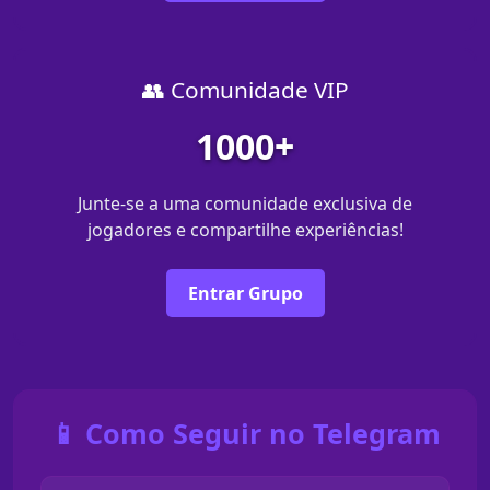
👥 Comunidade VIP
1000+
Junte-se a uma comunidade exclusiva de
jogadores e compartilhe experiências!
Entrar Grupo
📱 Como Seguir no Telegram