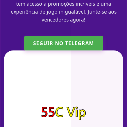
tem acesso a promoções incríveis e uma
experiência de jogo inigualável. Junte-se aos
vencedores agora!
SEGUIR NO TELEGRAM