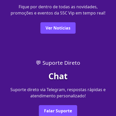
Fique por dentro de todas as novidades,
promoções e eventos da 55C Vip em tempo real!
Ver Notícias
💬 Suporte Direto
Chat
Suporte direto via Telegram, respostas rápidas e
atendimento personalizado!
Falar Suporte