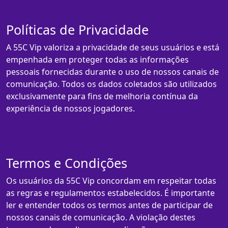
Políticas de Privacidade
A 55C Vip valoriza a privacidade de seus usuários e está
empenhada em proteger todas as informações
pessoais fornecidas durante o uso de nossos canais de
comunicação. Todos os dados coletados são utilizados
exclusivamente para fins de melhoria contínua da
experiência de nossos jogadores.
Termos e Condições
Os usuários da 55C Vip concordam em respeitar todas
as regras e regulamentos estabelecidos. É importante
ler e entender todos os termos antes de participar de
nossos canais de comunicação. A violação destes