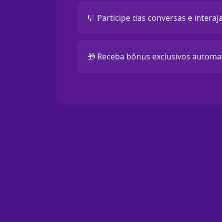
💬 Participe das conversas e interaj
🎁 Receba bônus exclusivos autom