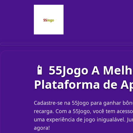
📱 55Jogo A Melh
Plataforma de A
Cadastre-se na 55Jogo para ganhar bôn
recarga. Com a 55Jogo, você tem acesso
uma experiência de jogo inigualável. J
agora!