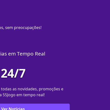
tos, sem preocupações!
cias em Tempo Real
24/7
e todas as novidades, promoções e
a 55Jogo em tempo real!
Ver Notícias