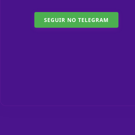
SEGUIR NO TELEGRAM