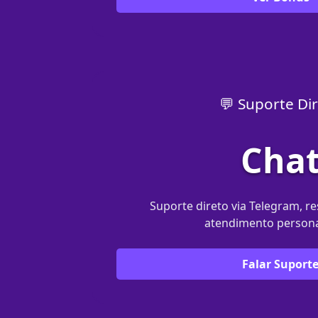
💬 Suporte Di
Cha
Suporte direto via Telegram, r
atendimento persona
Falar Suport