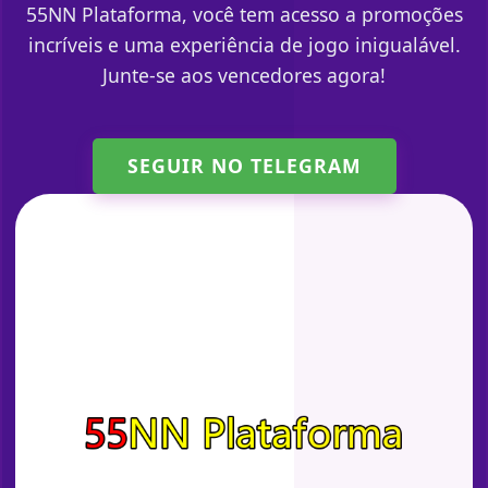
55NN Plataforma, você tem acesso a promoções
incríveis e uma experiência de jogo inigualável.
Junte-se aos vencedores agora!
SEGUIR NO TELEGRAM