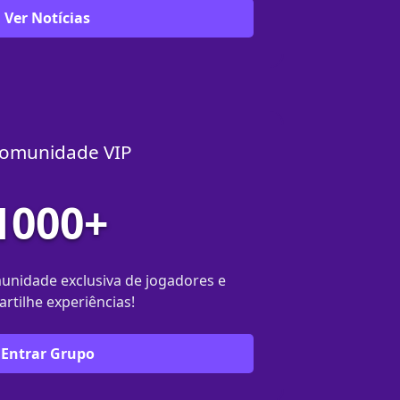
Ver Notícias
Comunidade VIP
1000+
unidade exclusiva de jogadores e
rtilhe experiências!
Entrar Grupo