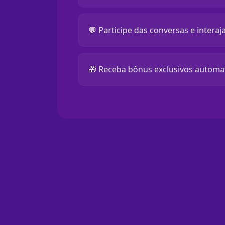
💬 Participe das conversas e interaj
🎁 Receba bônus exclusivos autom