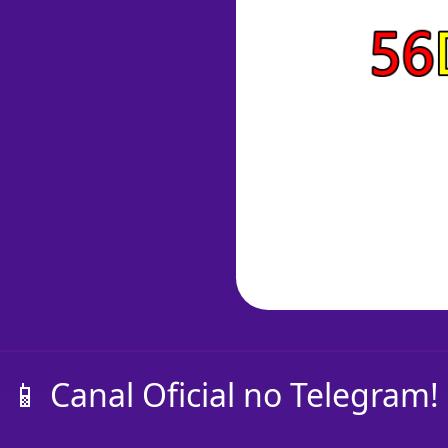
📱 Canal Oficial no Telegram!