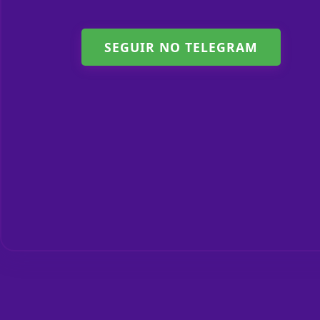
SEGUIR NO TELEGRAM