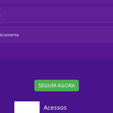
a
aticamente
SEGUIR AGORA
Acessos