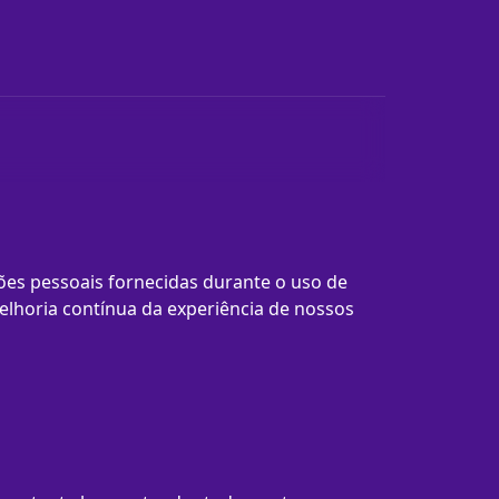
ões pessoais fornecidas durante o uso de
elhoria contínua da experiência de nossos