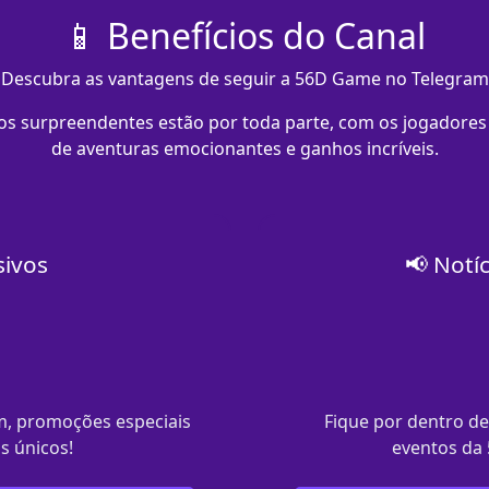
📱 Benefícios do Canal
Descubra as vantagens de seguir a 56D Game no Telegram
s surpreendentes estão por toda parte, com os jogadores
de aventuras emocionantes e ganhos incríveis.
sivos
📢 Notí
m, promoções especiais
Fique por dentro d
s únicos!
eventos da