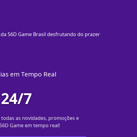
 da 56D Game Brasil desfrutando do prazer
cias em Tempo Real
24/7
e todas as novidades, promoções e
 56D Game em tempo real!