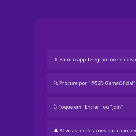
📱 Baixe o app Telegram no seu disp
🔍 Procure por "@56D GameOficial"
👆 Toque em "Entrar" ou "Join"
🔔 Ative as notificações para não p