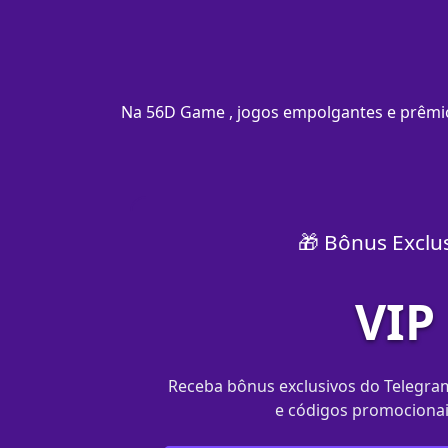
Na 56D Game , jogos empolgantes e prêmio
🎁 Bônus Exclu
VIP
Receba bônus exclusivos do Telegra
e códigos promocionai