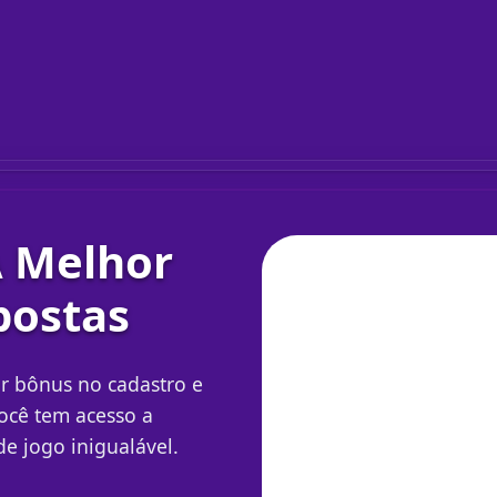
A Melhor
postas
r bônus no cadastro e
ocê tem acesso a
e jogo inigualável.