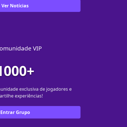
Ver Notícias
Comunidade VIP
1000+
unidade exclusiva de jogadores e
rtilhe experiências!
Entrar Grupo