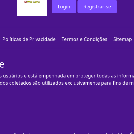
Login
Registrar-se
Políticas de Privacidade
Termos e Condições
Sitemap
de
us usuários e está empenhada em proteger todas as inform
os coletados são utilizados exclusivamente para fins de m