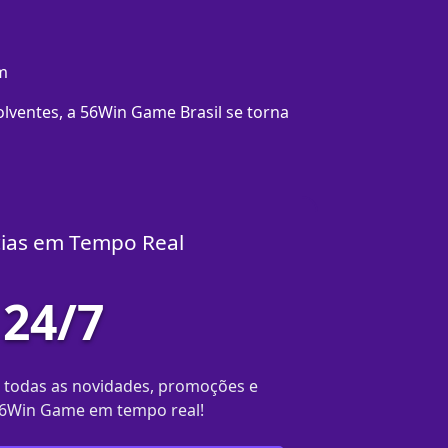
m
lventes, a 56Win Game Brasil se torna
cias em Tempo Real
24/7
e todas as novidades, promoções e
56Win Game em tempo real!