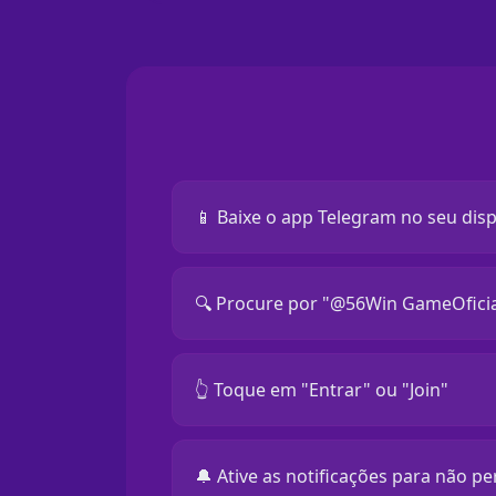
📱 Baixe o app Telegram no seu disp
🔍 Procure por "@56Win GameOficia
👆 Toque em "Entrar" ou "Join"
🔔 Ative as notificações para não p