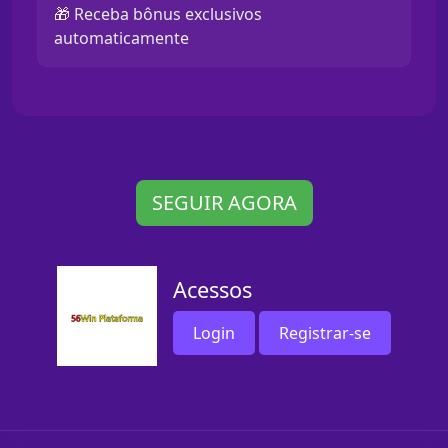
🎁 Receba bônus exclusivos
automaticamente
SEGUIR AGORA
Acessos
Login
Registrar-se