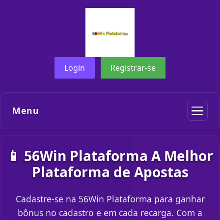
Login
Registrar-se
Menu
📱 56Win Plataforma A Melhor
Plataforma de Apostas
Cadastre-se na 56Win Plataforma para ganhar
bônus no cadastro e em cada recarga. Com a