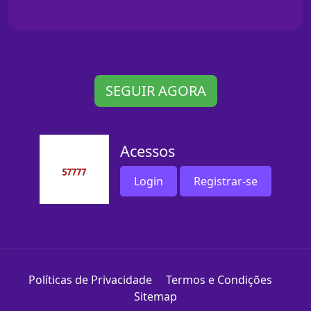
SEGUIR AGORA
Acessos
Login
Registrar-se
Políticas de Privacidade
Termos e Condições
Sitemap