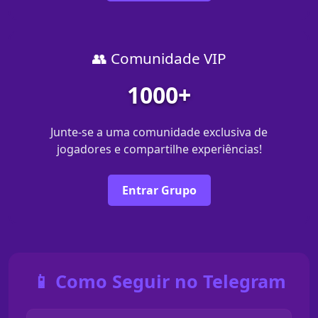
👥 Comunidade VIP
1000+
Junte-se a uma comunidade exclusiva de
jogadores e compartilhe experiências!
Entrar Grupo
📱 Como Seguir no Telegram