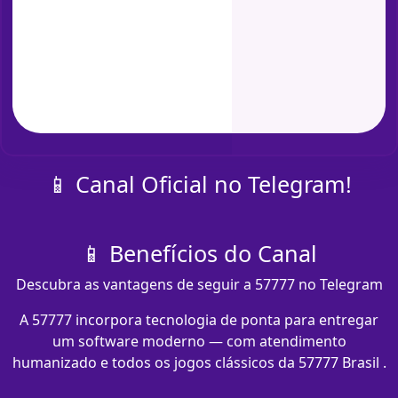
📱 Canal Oficial no Telegram!
📱 Benefícios do Canal
Descubra as vantagens de seguir a 57777 no Telegram
A 57777 incorpora tecnologia de ponta para entregar
um software moderno — com atendimento
humanizado e todos os jogos clássicos da 57777 Brasil .