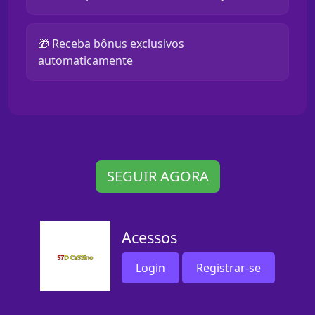
🎁 Receba bônus exclusivos
automaticamente
SEGUIR AGORA
Acessos
Login
Registrar-se