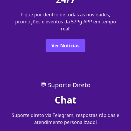
Fique por dentro de todas as novidades,
promoções e eventos da 57Pg APP em tempo
real!
Ver Notícias
💬 Suporte Direto
Chat
Suporte direto via Telegram, respostas rápidas e
atendimento personalizado!