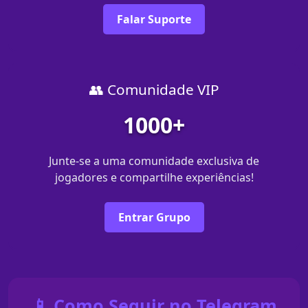
Falar Suporte
👥 Comunidade VIP
1000+
Junte-se a uma comunidade exclusiva de
jogadores e compartilhe experiências!
Entrar Grupo
📱 Como Seguir no Telegram