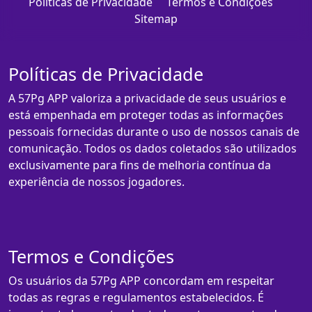
Políticas de Privacidade
Termos e Condições
Sitemap
Políticas de Privacidade
A 57Pg APP valoriza a privacidade de seus usuários e
está empenhada em proteger todas as informações
pessoais fornecidas durante o uso de nossos canais de
comunicação. Todos os dados coletados são utilizados
exclusivamente para fins de melhoria contínua da
experiência de nossos jogadores.
Termos e Condições
Os usuários da 57Pg APP concordam em respeitar
todas as regras e regulamentos estabelecidos. É