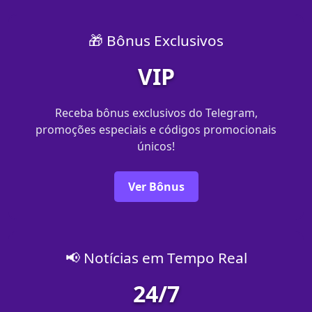
🎁 Bônus Exclusivos
VIP
Receba bônus exclusivos do Telegram,
promoções especiais e códigos promocionais
únicos!
Ver Bônus
📢 Notícias em Tempo Real
24/7