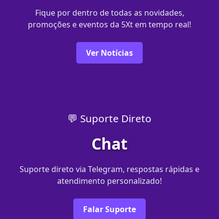
Fique por dentro de todas as novidades,
promoções e eventos da 5Xt em tempo real!
Ver Notícias
💬 Suporte Direto
Chat
Suporte direto via Telegram, respostas rápidas e
atendimento personalizado!
Falar Suporte