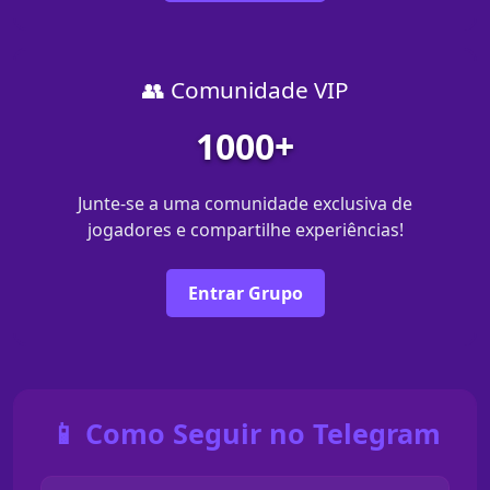
👥 Comunidade VIP
1000+
Junte-se a uma comunidade exclusiva de
jogadores e compartilhe experiências!
Entrar Grupo
📱 Como Seguir no Telegram