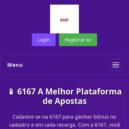
Login
Registrar-se
Menu
📱 6167 A Melhor Plataforma
de Apostas
Cadastre-se na 6167 para ganhar bônus no
cadastro e em cada recarga. Com a 6167, você