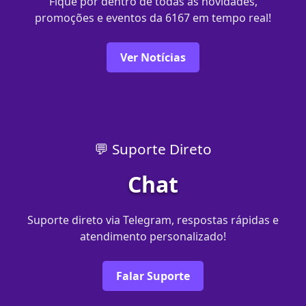
Fique por dentro de todas as novidades,
promoções e eventos da 6167 em tempo real!
Ver Notícias
💬 Suporte Direto
Chat
Suporte direto via Telegram, respostas rápidas e
atendimento personalizado!
Falar Suporte