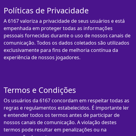
Políticas de Privacidade
A 6167 valoriza a privacidade de seus usuários e está
empenhada em proteger todas as informações
pessoais fornecidas durante o uso de nossos canais de
comunicação. Todos os dados coletados são utilizados
exclusivamente para fins de melhoria contínua da
experiência de nossos jogadores.
Termos e Condições
Os usuários da 6167 concordam em respeitar todas as
regras e regulamentos estabelecidos. É importante ler
e entender todos os termos antes de participar de
nossos canais de comunicação. A violação destes
termos pode resultar em penalizações ou na