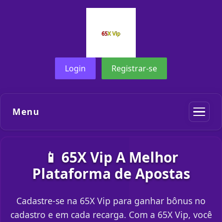
Login
Registrar-se
Menu
📱 65X Vip A Melhor
Plataforma de Apostas
Cadastre-se na 65X Vip para ganhar bônus no
cadastro e em cada recarga. Com a 65X Vip, você