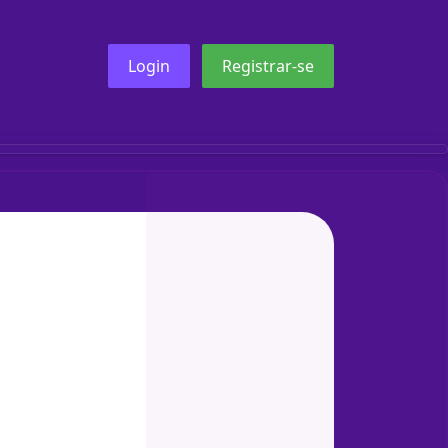
Login
Registrar-se