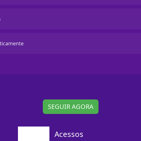
a
aticamente
SEGUIR AGORA
Acessos