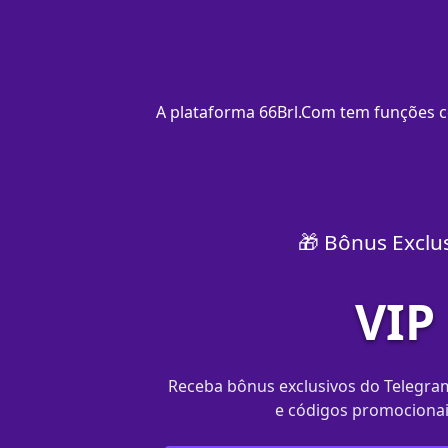
A plataforma 66Brl.Com tem funções co
🎁 Bônus Exclu
VIP
Receba bônus exclusivos do Telegra
e códigos promocionai