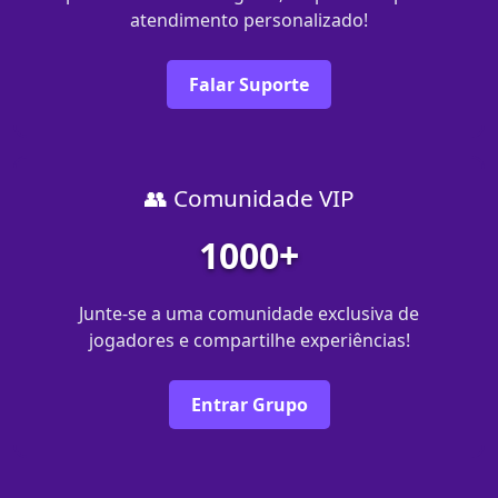
atendimento personalizado!
Falar Suporte
👥 Comunidade VIP
1000+
Junte-se a uma comunidade exclusiva de
jogadores e compartilhe experiências!
Entrar Grupo