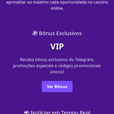
aproveitar ao máximo cada oportunidade no cassino
online.
🎁 Bônus Exclusivos
VIP
Receba bônus exclusivos do Telegram,
promoções especiais e códigos promocionais
únicos!
Ver Bônus
📢 Notícias em Tempo Real