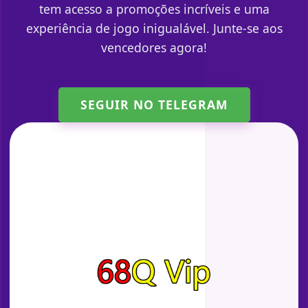
tem acesso a promoções incríveis e uma
experiência de jogo inigualável. Junte-se aos
vencedores agora!
SEGUIR NO TELEGRAM