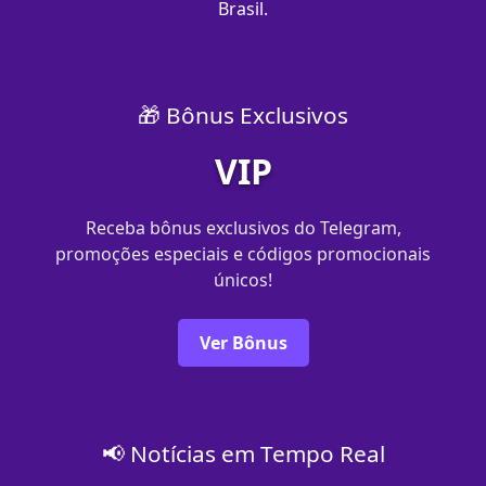
Brasil.
🎁 Bônus Exclusivos
VIP
Receba bônus exclusivos do Telegram,
promoções especiais e códigos promocionais
únicos!
Ver Bônus
📢 Notícias em Tempo Real