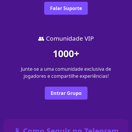
Falar Suporte
👥 Comunidade VIP
1000+
Junte-se a uma comunidade exclusiva de
jogadores e compartilhe experiências!
Entrar Grupo
📱 Como Seguir no Telegram