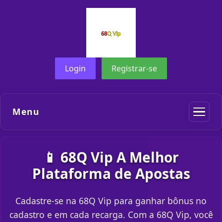
Login
Registrar-se
Menu
📱 68Q Vip A Melhor
Plataforma de Apostas
Cadastre-se na 68Q Vip para ganhar bônus no
cadastro e em cada recarga. Com a 68Q Vip, você