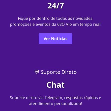
24/7
Fique por dentro de todas as novidades,
promoções e eventos da 68Q Vip em tempo real!
Ver Notícias
💬 Suporte Direto
Chat
Suporte direto via Telegram, respostas rápidas e
atendimento personalizado!