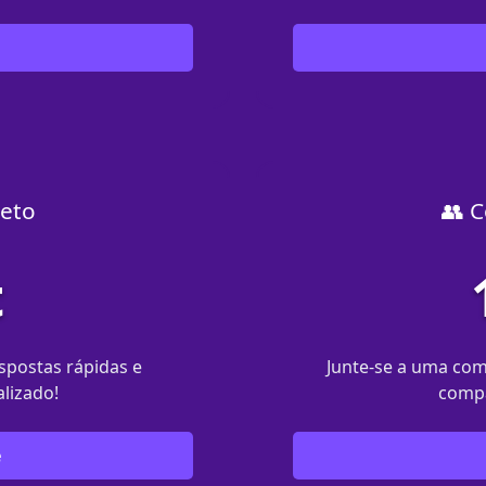
reto
👥 
t
espostas rápidas e
Junte-se a uma com
lizado!
compa
e