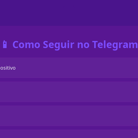
📱 Como Seguir no Telegram
ositivo