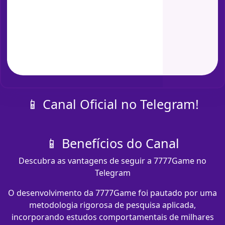
📱 Canal Oficial no Telegram!
📱 Benefícios do Canal
Descubra as vantagens de seguir a 7777Game no
Telegram
O desenvolvimento da 7777Game foi pautado por uma
metodologia rigorosa de pesquisa aplicada,
incorporando estudos comportamentais de milhares