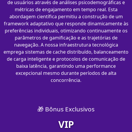
de usuários através de análises psicodemográficas e
métricas de engajamento em tempo real. Esta
abordagem científica permitiu a construção de um
framework adaptativo que responde dinamicamente às
preferências individuais, otimizando continuamente os
parâmetros de gamificação e as trajetórias de
navegação. A nossa infraestrutura tecnológica
emprega sistemas de cache distribuído, balanceamento
de carga inteligente e protocolos de comunicação de
baixa latência, garantindo uma performance
excepcional mesmo durante períodos de alta
concorrência.
🎁 Bônus Exclusivos
VIP