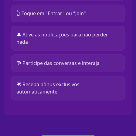
👆 Toque em "Entrar" ou "Join"
🔔 Ative as notificações para não perder
nada
💬 Participe das conversas e interaja
🎁 Receba bônus exclusivos
automaticamente