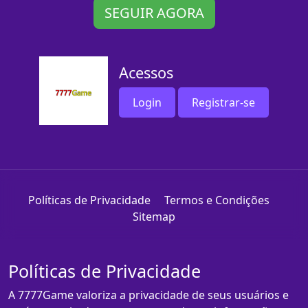
SEGUIR AGORA
Acessos
Login
Registrar-se
Políticas de Privacidade
Termos e Condições
Sitemap
Políticas de Privacidade
A 7777Game valoriza a privacidade de seus usuários e