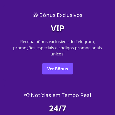
🎁 Bônus Exclusivos
VIP
Receba bônus exclusivos do Telegram,
promoções especiais e códigos promocionais
únicos!
Ver Bônus
📢 Notícias em Tempo Real
24/7