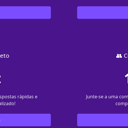
reto
👥 
t
espostas rápidas e
Junte-se a uma com
lizado!
compa
e