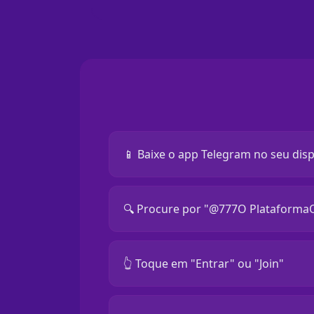
📱 Baixe o app Telegram no seu disp
🔍 Procure por "@777O PlataformaOf
👆 Toque em "Entrar" ou "Join"