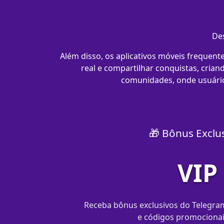
Des
Além disso, os aplicativos móveis freque
real e compartilhar conquistas, cria
comunidades, onde usuário
🎁 Bônus Exclu
VIP
Receba bônus exclusivos do Telegra
e códigos promocionai