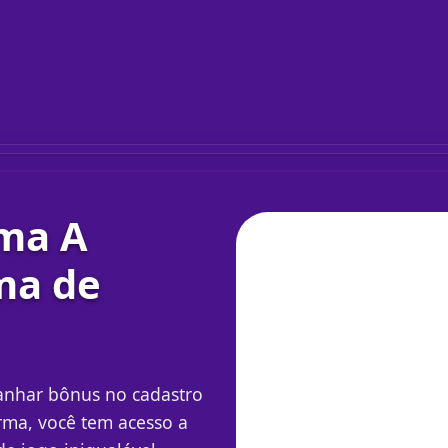
rma A
ma de
anhar bônus no cadastro
rma, você tem acesso a