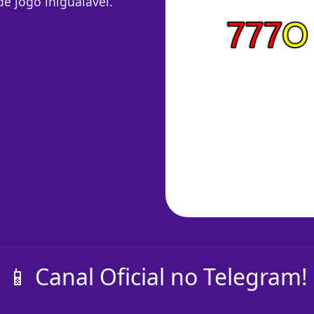
e jogo inigualável.
📱 Canal Oficial no Telegram!