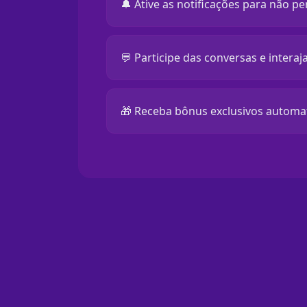
🔔 Ative as notificações para não p
💬 Participe das conversas e interaj
🎁 Receba bônus exclusivos autom