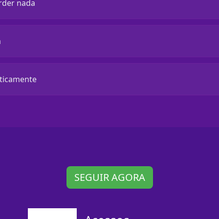
erder nada
a
aticamente
SEGUIR AGORA