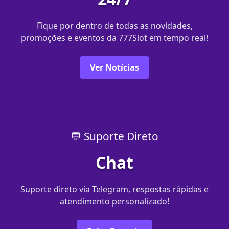
Fique por dentro de todas as novidades,
promoções e eventos da 777Slot em tempo real!
Ver Notícias
💬 Suporte Direto
Chat
Suporte direto via Telegram, respostas rápidas e
atendimento personalizado!