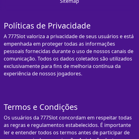
Sitemap
Políticas de Privacidade
A 777Slot valoriza a privacidade de seus usuários e está
empenhada em proteger todas as informações
pessoais fornecidas durante o uso de nossos canais de
comunicação. Todos os dados coletados são utilizados
exclusivamente para fins de melhoria contínua da
experiência de nossos jogadores.
Termos e Condições
Os usuários da 777Slot concordam em respeitar todas
as regras e regulamentos estabelecidos. É importante
ler e entender todos os termos antes de participar de