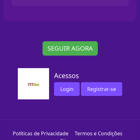
SEGUIR AGORA
Acessos
Login
Registrar-se
Políticas de Privacidade
Termos e Condições