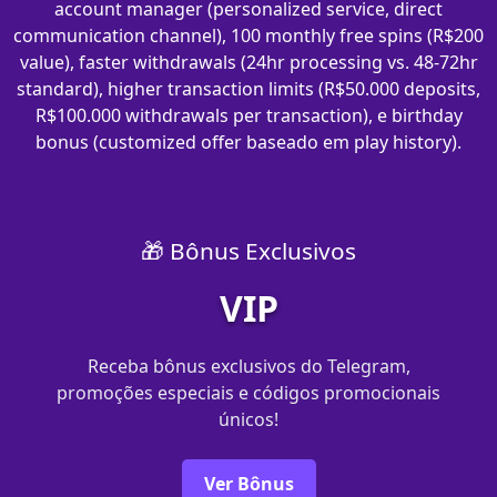
account manager (personalized service, direct
communication channel), 100 monthly free spins (R$200
value), faster withdrawals (24hr processing vs. 48-72hr
standard), higher transaction limits (R$50.000 deposits,
R$100.000 withdrawals per transaction), e birthday
bonus (customized offer baseado em play history).
🎁 Bônus Exclusivos
VIP
Receba bônus exclusivos do Telegram,
promoções especiais e códigos promocionais
únicos!
Ver Bônus