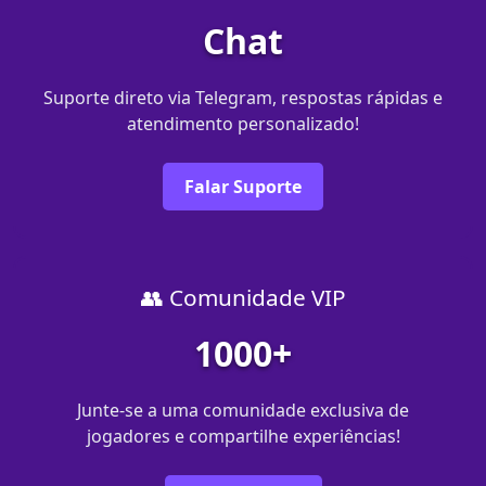
Chat
Suporte direto via Telegram, respostas rápidas e
atendimento personalizado!
Falar Suporte
👥 Comunidade VIP
1000+
Junte-se a uma comunidade exclusiva de
jogadores e compartilhe experiências!