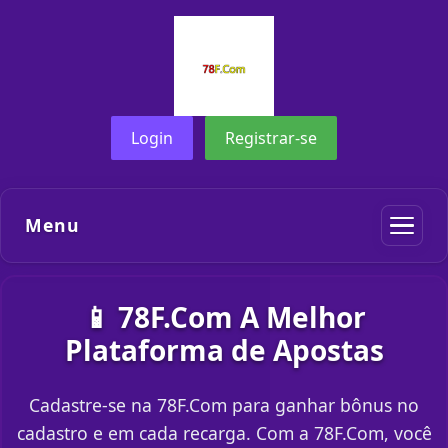
Login
Registrar-se
Menu
📱 78F.Com A Melhor
Plataforma de Apostas
Cadastre-se na 78F.Com para ganhar bônus no
cadastro e em cada recarga. Com a 78F.Com, você