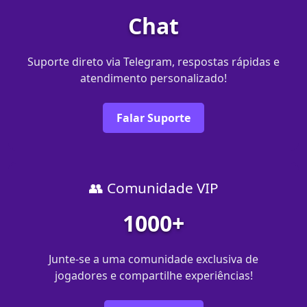
Chat
Suporte direto via Telegram, respostas rápidas e
atendimento personalizado!
Falar Suporte
👥 Comunidade VIP
1000+
Junte-se a uma comunidade exclusiva de
jogadores e compartilhe experiências!