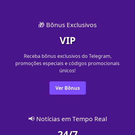
🎁 Bônus Exclusivos
VIP
Receba bônus exclusivos do Telegram,
promoções especiais e códigos promocionais
únicos!
Ver Bônus
📢 Notícias em Tempo Real
24/7