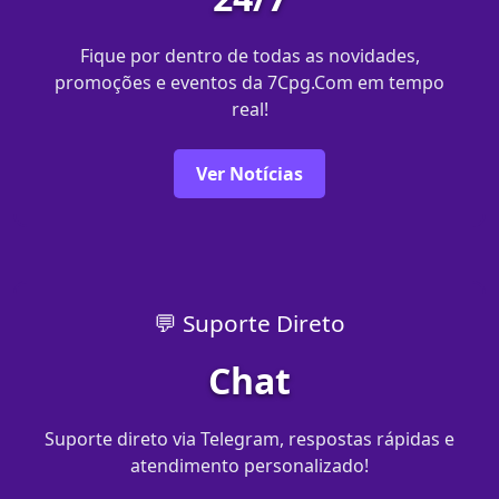
Fique por dentro de todas as novidades,
promoções e eventos da 7Cpg.Com em tempo
real!
Ver Notícias
💬 Suporte Direto
Chat
Suporte direto via Telegram, respostas rápidas e
atendimento personalizado!