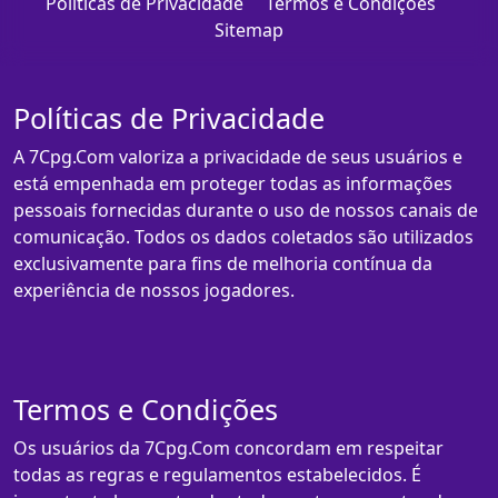
Políticas de Privacidade
Termos e Condições
Sitemap
Políticas de Privacidade
A 7Cpg.Com valoriza a privacidade de seus usuários e
está empenhada em proteger todas as informações
pessoais fornecidas durante o uso de nossos canais de
comunicação. Todos os dados coletados são utilizados
exclusivamente para fins de melhoria contínua da
experiência de nossos jogadores.
Termos e Condições
Os usuários da 7Cpg.Com concordam em respeitar
todas as regras e regulamentos estabelecidos. É