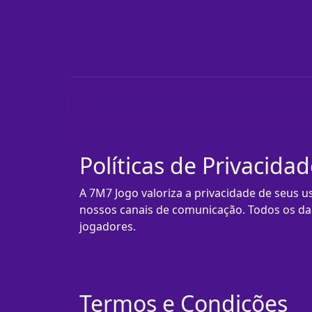
Políticas de Privacida
A 7M7 Jogo valoriza a privacidade de seus 
nossos canais de comunicação. Todos os dad
jogadores.
Termos e Condições