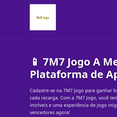
📱 7M7 Jogo A M
Plataforma de A
Cadastre-se na 7M7 Jogo para ganhar b
cada recarga. Com a 7M7 Jogo, você te
incríveis e uma experiência de jogo inig
vencedores agora!