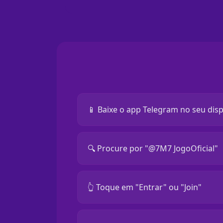
📱 Baixe o app Telegram no seu disp
🔍 Procure por "@7M7 JogoOficial"
👆 Toque em "Entrar" ou "Join"