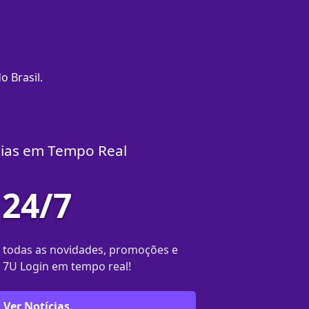
o Brasil.
cias em Tempo Real
24/7
e todas as novidades, promoções e
 7U Login em tempo real!
Ver Notícias