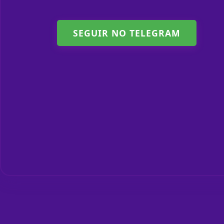
SEGUIR NO TELEGRAM