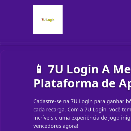
📱 7U Login A Me
Plataforma de A
Cadastre-se na 7U Login para ganhar b
cada recarga. Com a 7U Login, você te
incríveis e uma experiência de jogo inig
vencedores agora!