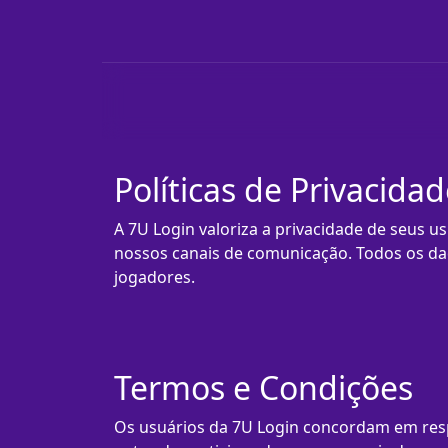
Políticas de Privacida
A 7U Login valoriza a privacidade de seus 
nossos canais de comunicação. Todos os dad
jogadores.
Termos e Condições
Os usuários da 7U Login concordam em respe