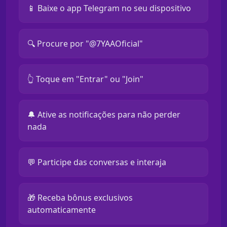
📱 Baixe o app Telegram no seu dispositivo
🔍 Procure por "@7YAAOficial"
👆 Toque em "Entrar" ou "Join"
🔔 Ative as notificações para não perder
nada
💬 Participe das conversas e interaja
🎁 Receba bônus exclusivos
automaticamente