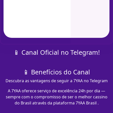
📱 Canal Oficial no Telegram!
📱 Benefícios do Canal
Descubra as vantagens de seguir a 7YAA no Telegram
A 7YAA oferece serviço de excelência 24h por dia —
sempre com o compromisso de ser o melhor cassino
do Brasil através da plataforma 7YAA Brasil .