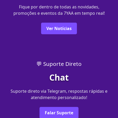
Fique por dentro de todas as novidades,
promoções e eventos da 7YAA em tempo real!
Ver Notícias
💬 Suporte Direto
Chat
Suporte direto via Telegram, respostas rápidas e
atendimento personalizado!
Falar Suporte