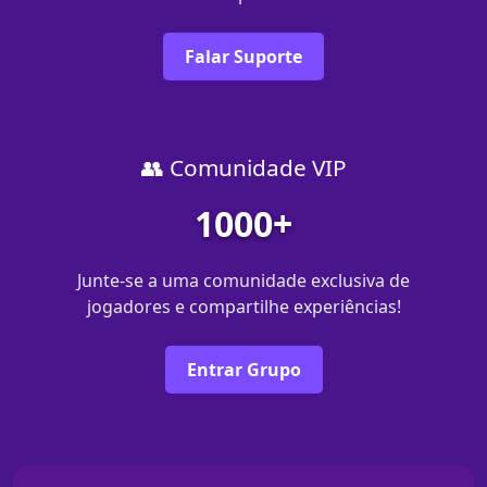
Falar Suporte
👥 Comunidade VIP
1000+
Junte-se a uma comunidade exclusiva de
jogadores e compartilhe experiências!
Entrar Grupo